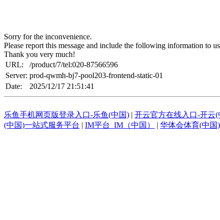
Sorry for the inconvenience.
Please report this message and include the following information to us
Thank you very much!
URL:
/product/7/tel:020-87566596
Server:
prod-qwmh-bj7-pool203-frontend-static-01
Date:
2025/12/17 21:51:41
乐鱼手机网页版登录入口-乐鱼(中国)
|
开云官方在线入口-开云(
(中国)一站式服务平台
|
IM平台_IM（中国）
|
华体会体育(中国)