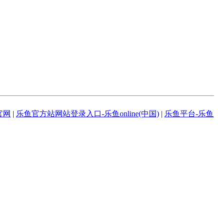
官网
|
乐鱼官方站网站登录入口-乐鱼online(中国)
|
乐鱼平台-乐鱼