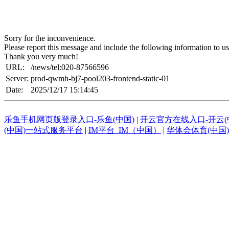
Sorry for the inconvenience.
Please report this message and include the following information to us
Thank you very much!
URL:
/news/tel:020-87566596
Server:
prod-qwmh-bj7-pool203-frontend-static-01
Date:
2025/12/17 15:14:45
乐鱼手机网页版登录入口-乐鱼(中国)
|
开云官方在线入口-开云(
(中国)一站式服务平台
|
IM平台_IM（中国）
|
华体会体育(中国)